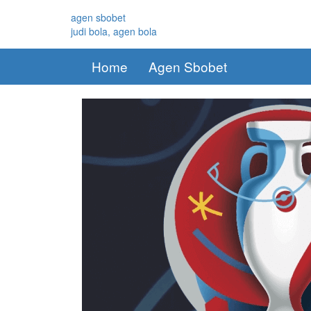
agen sbobet
judi bola, agen bola
Home
Agen Sbobet