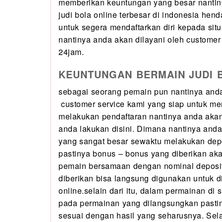
memberikan keuntungan yang besar nantiny
judi bola online terbesar di indonesia h
untuk segera mendaftarkan diri kepada sit
nantinya anda akan dilayani oleh customer 
24jam.
KEUNTUNGAN BERMAIN JUDI 
sebagai seorang pemain pun nantinya and
customer service kami yang siap untuk me
melakukan pendaftaran nantinya anda aka
anda lakukan disini. Dimana nantinya and
yang sangat besar sewaktu melakukan dep
pastinya bonus – bonus yang diberikan ak
pemain bersamaan dengan nominal deposit
diberikan bisa langsung digunakan untuk d
online.selain dari itu, dalam permainan di 
pada permainan yang dilangsungkan pasti
sesuai dengan hasil yang seharusnya. Sela