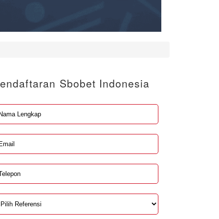
endaftaran Sbobet Indonesia