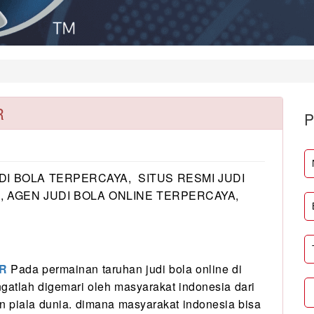
R
P
DI BOLA TERPERCAYA, SITUS RESMI JUDI
E, AGEN JUDI BOLA ONLINE TERPERCAYA,
R
Pada permainan taruhan judi bola online di
atlah digemari oleh masyarakat indonesia dari
 piala dunia. dimana masyarakat indonesia bisa