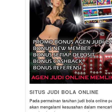
SITUS JUDI BOLA ONLINE
Pada permainan taruhan judi bola online 
akan mengalami kesusahan dalam mencari 