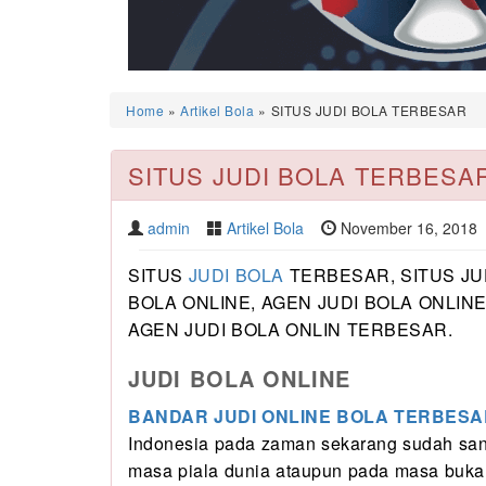
Home
»
Artikel Bola
»
SITUS JUDI BOLA TERBESAR
SITUS JUDI BOLA TERBESA
admin
Artikel Bola
November 16, 2018
SITUS
JUDI BOLA
TERBESAR, SITUS JU
BOLA ONLINE, AGEN JUDI BOLA ONLIN
AGEN JUDI BOLA ONLIN TERBESAR.
JUDI BOLA ONLINE
BANDAR JUDI ONLINE BOLA TERBESA
Indonesia pada zaman sekarang sudah sang
masa piala dunia ataupun pada masa bukan