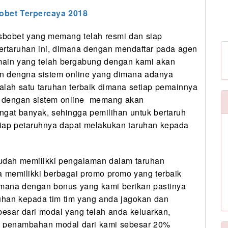
obet Terpercaya 2018
 sbobet yang memang telah resmi dan siap
ertaruhan ini, dimana dengan mendaftar pada agen
emain yang telah bergabung dengan kami akan
n dengna sistem online yang dimana adanya
alah satu taruhan terbaik dimana setiap pemainnya
la dengan sistem online memang akan
gat banyak, sehingga pemilihan untuk bertaruh
iap petaruhnya dapat melakukan taruhan kepada
sudah memilikki pengalaman dalam taruhan
a memilikki berbagai promo promo yang terbaik
dimana dengan bonus yang kami berikan pastinya
han kepada tim tim yang anda jagokan dan
besar dari modal yang telah anda keluarkan,
ada penambahan modal dari kami sebesar 20%