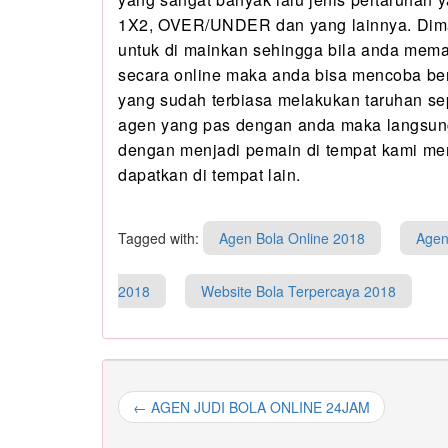
1X2, OVER/UNDER dan yang lainnya. Dima
untuk di mainkan sehingga bila anda mem
secara online maka anda bisa mencoba be
yang sudah terbiasa melakukan taruhan s
agen yang pas dengan anda maka langsung 
dengan menjadi pemain di tempat kami me
dapatkan di tempat lain.
Tagged with:
Agen Bola Online 2018
Agen
2018
Website Bola Terpercaya 2018
← AGEN JUDI BOLA ONLINE 24JAM