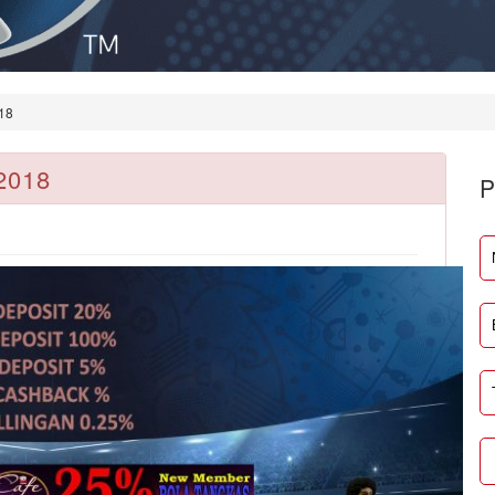
18
2018
P