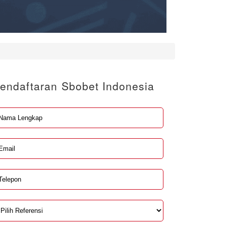
endaftaran Sbobet Indonesia