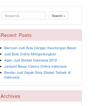
Search »
Recent Posts
Bermain Judi Bola Dengan Keuntungan Besar
Judi Bola Online Menguntungkan
Agen Judi Sbobet Indonesia 2019
Jackpot Besar Casino Online Indonesia
Bandar Judi Sepak Bola Sbobet Terbaik di
Indonesia
Archives