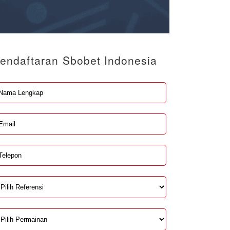
endaftaran Sbobet Indonesia