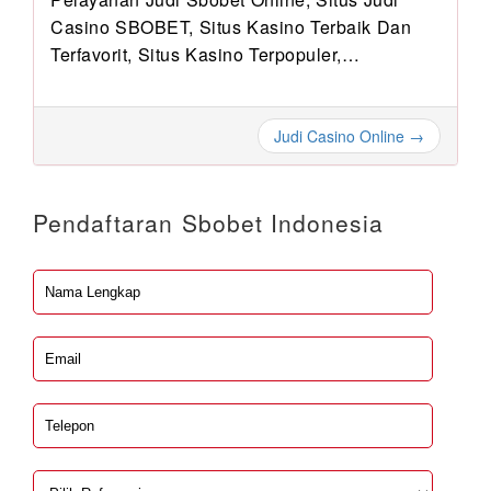
Casino SBOBET, Situs Kasino Terbaik Dan
Terfavorit, Situs Kasino Terpopuler,…
Judi Casino Online
→
Pendaftaran Sbobet Indonesia