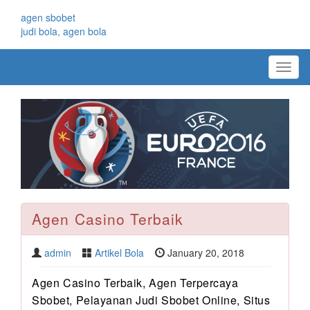
agen sbobet
judi bola, agen bola
Toggl
naviga
Agen Casino Terbaik
admin
Artikel Bola
January 20, 2018
Agen Casino Terbaik, Agen Terpercaya
Sbobet, Pelayanan Judi Sbobet Online, Situs