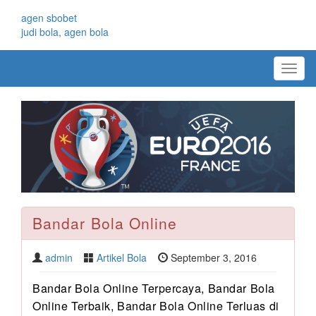
agen sbobet
judi bola, agen bola
Toggl
naviga
Bandar Bola Online
admin
Artikel Bola
September 3, 2016
Bandar Bola Online Terpercaya, Bandar Bola
Online Terbaik, Bandar Bola Online Terluas di