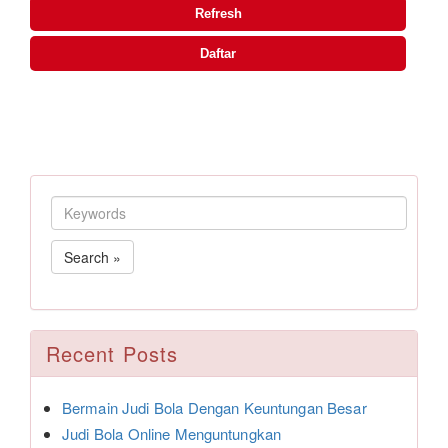
Search »
Recent Posts
Bermain Judi Bola Dengan Keuntungan Besar
Judi Bola Online Menguntungkan