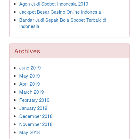
Agen Judi Sbobet Indonesia 2019
Jackpot Besar Casino Online Indonesia
Bandar Judi Sepak Bola Sbobet Terbaik di
Indonesia
Archives
June 2019
May 2019
April 2019
March 2019
February 2019
January 2019
December 2018
November 2018
May 2018