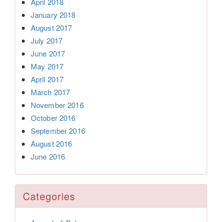
April 2018
January 2018
August 2017
July 2017
June 2017
May 2017
April 2017
March 2017
November 2016
October 2016
September 2016
August 2016
June 2016
Categories