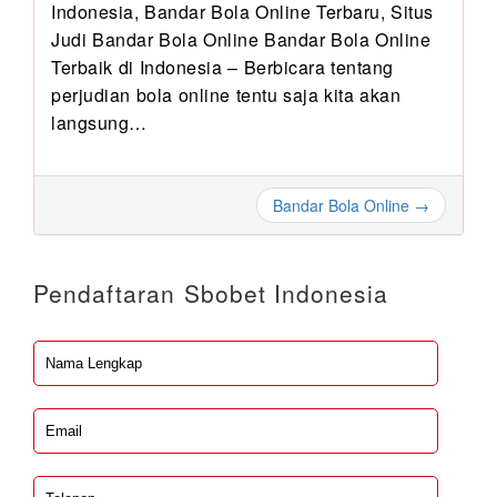
Indonesia, Bandar Bola Online Terbaru, Situs
Judi Bandar Bola Online Bandar Bola Online
Terbaik di Indonesia – Berbicara tentang
perjudian bola online tentu saja kita akan
langsung…
Bandar Bola Online
→
Pendaftaran Sbobet Indonesia