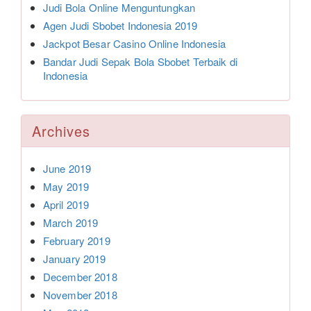
Judi Bola Online Menguntungkan
Agen Judi Sbobet Indonesia 2019
Jackpot Besar Casino Online Indonesia
Bandar Judi Sepak Bola Sbobet Terbaik di
Indonesia
Archives
June 2019
May 2019
April 2019
March 2019
February 2019
January 2019
December 2018
November 2018