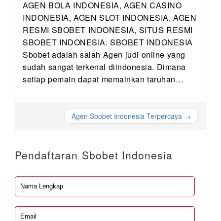
AGEN BOLA INDONESIA, AGEN CASINO
INDONESIA, AGEN SLOT INDONESIA, AGEN
RESMI SBOBET INDONESIA, SITUS RESMI
SBOBET INDONESIA. SBOBET INDONESIA
Sbobet adalah salah Agen judi online yang
sudah sangat terkenal diindonesia. Dimana
setiap pemain dapat memainkan taruhan…
Agen Sbobet Indonesia Terpercaya
→
Pendaftaran Sbobet Indonesia