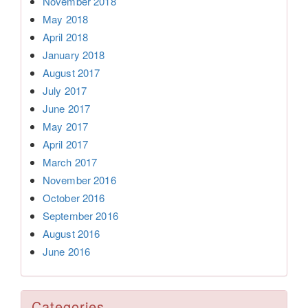
November 2018
May 2018
April 2018
January 2018
August 2017
July 2017
June 2017
May 2017
April 2017
March 2017
November 2016
October 2016
September 2016
August 2016
June 2016
Categories