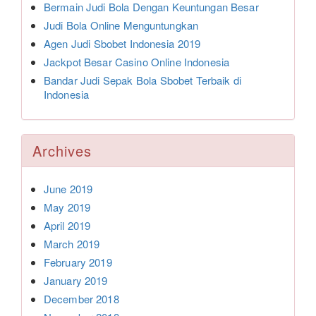
Bermain Judi Bola Dengan Keuntungan Besar
Judi Bola Online Menguntungkan
Agen Judi Sbobet Indonesia 2019
Jackpot Besar Casino Online Indonesia
Bandar Judi Sepak Bola Sbobet Terbaik di
Indonesia
Archives
June 2019
May 2019
April 2019
March 2019
February 2019
January 2019
December 2018